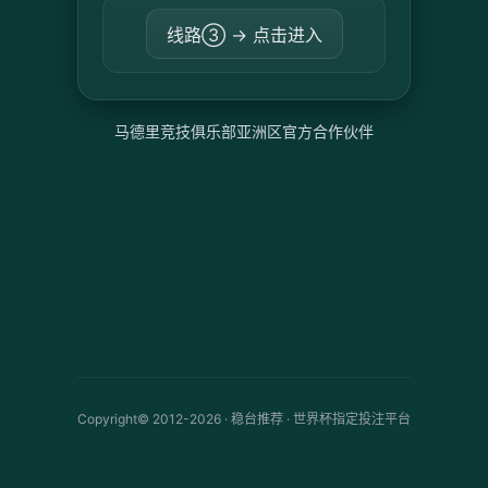
线路③ → 点击进入
马德里竞技俱乐部亚洲区官方合作伙伴
Copyright© 2012-2026 · 稳台推荐 · 世界杯指定投注平台