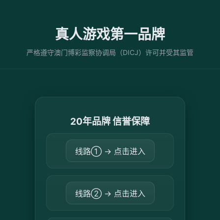
真人游戏第一品牌
严格遵守澳门博彩监察协调局（DICJ）许可并受其监管
20年品牌 信誉保障
线路① → 点击进入
线路② → 点击进入